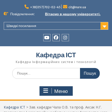
Перейти
до
+38(057)702-02-45
cit@nure.ua
вмісту
Повідомлення:
Вітаємо в нашому університеті.
Швидкі посилання
YouTube
Facebook
Instagram
Кафедра ІСТ
Кафедра Інформаційних систем і технологій
Шукати:
Меню
Кафедра ІСТ
>
Зав. кафедри Чала О.В. та проф. Аксак Н.Г.