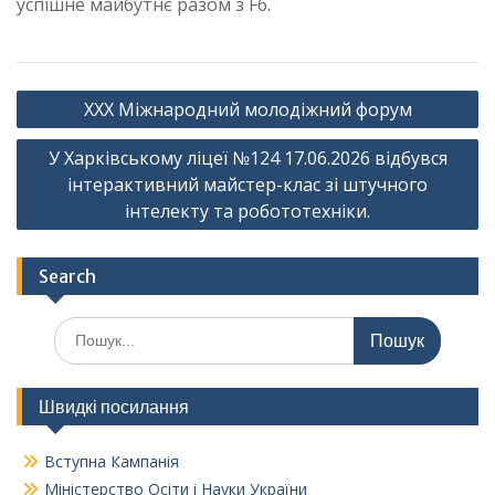
успішне майбутнє разом з F6.
Навігація
XXX Міжнародний молодіжний форум
записів
У Харківському ліцеї №124 17.06.2026 відбувся
інтерактивний майстер-клас зі штучного
інтелекту та робототехніки.
Search
Шукати:
Швидкі посилання
Вступна Кампанія
Міністерство Осіти і Науки України