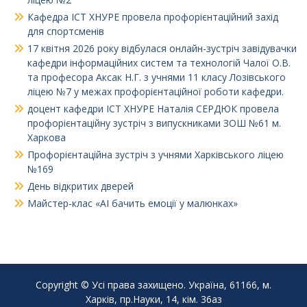
Кафедра ІСТ ХНУРЕ провела профорієнтаційний захід
для спортсменів
17 квітня 2026 року відбулася онлайн-зустріч завідувачки
кафедри інформаційних систем та технологій Чалої О.В.
та професора Аксак Н.Г. з учнями 11 класу Лозівського
ліцею №7 у межах профорієнтаційної роботи кафедри.
доцент кафедри ІСТ ХНУРЕ Наталія СЕРДЮК провела
профорієнтаційну зустріч з випускниками ЗОШ №61 м.
Харкова
Профорієнтаційна зустріч з учнями Харківського ліцею
№169
День відкритих дверей
Майстер-клас «AI бачить емоції у малюнках»
Copyright © Усі права захищено. Україна, 61166, м.
Харків, пр.Науки, 14, кім. 36аз