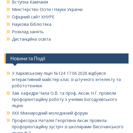
Вступна Кампанія
Міністерство Осіти і Науки України
Офіціний сайт ХНУРЕ
Наукова бібліотека
Розклад занять
Дистанційна освіта
Новини та Події
У Харківському ліцеї №124 17.06.2026 відбувся
інтерактивний майстер-клас зі штучного інтелекту та
робототехніки.
Зав. кафедри Чала О.В. та проф. Аксак Н.Г. провели
профорієнтаційну роботу з учнями Богодухівського
ліцею
XXX Міжнародний молодіжний форум
Професорка Наталія Георгіївна Аксак провела
профорієнтаційну зустріч зі школярами Височанського
ліцею №2