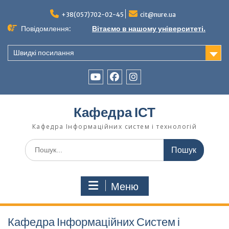
Перейти
до
+38(057)702-02-45
cit@nure.ua
вмісту
Повідомлення:
Вітаємо в нашому університеті.
Швидкі посилання
YouTube
Facebook
Instagram
Кафедра ІСТ
Кафедра Інформаційних систем і технологій
Шукати:
Меню
Кафедра Інформаційних Систем і